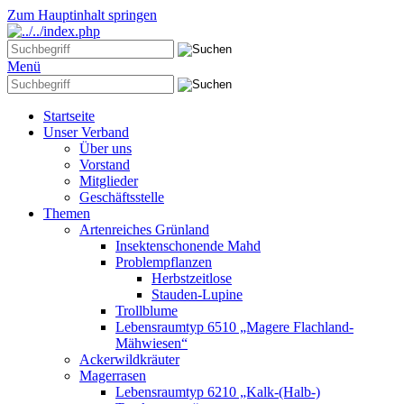
Zum Hauptinhalt springen
Menü
Startseite
Unser Verband
Über uns
Vorstand
Mitglieder
Geschäftsstelle
Themen
Artenreiches Grünland
Insektenschonende Mahd
Problempflanzen
Herbstzeitlose
Stauden-Lupine
Trollblume
Lebensraumtyp 6510 „Magere Flachland-
Mähwiesen“
Ackerwildkräuter
Magerrasen
Lebensraumtyp 6210 „Kalk-(Halb-)