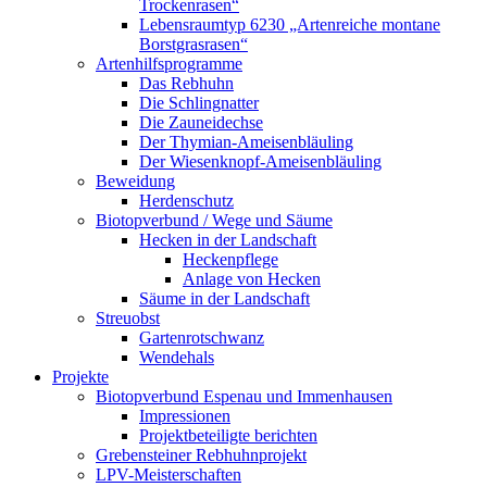
Trockenrasen“
Lebensraumtyp 6230 „Artenreiche montane
Borstgrasrasen“
Artenhilfsprogramme
Das Rebhuhn
Die Schlingnatter
Die Zauneidechse
Der Thymian-Ameisenbläuling
Der Wiesenknopf-Ameisenbläuling
Beweidung
Herdenschutz
Biotopverbund / Wege und Säume
Hecken in der Landschaft
Heckenpflege
Anlage von Hecken
Säume in der Landschaft
Streuobst
Gartenrotschwanz
Wendehals
Projekte
Biotopverbund Espenau und Immenhausen
Impressionen
Projektbeteiligte berichten
Grebensteiner Rebhuhnprojekt
LPV-Meisterschaften