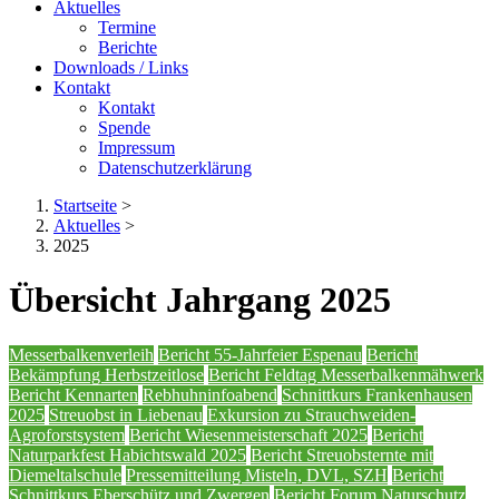
Aktuelles
Termine
Berichte
Downloads / Links
Kontakt
Kontakt
Spende
Impressum
Datenschutzerklärung
Startseite
>
Aktuelles
>
2025
Übersicht Jahrgang 2025
Messerbalkenverleih
Bericht 55-Jahrfeier Espenau
Bericht
Bekämpfung Herbstzeitlose
Bericht Feldtag Messerbalkenmähwerk
Bericht Kennarten
Rebhuhninfoabend
Schnittkurs Frankenhausen
2025
Streuobst in Liebenau
Exkursion zu Strauchweiden-
Agroforstsystem
Bericht Wiesenmeisterschaft 2025
Bericht
Naturparkfest Habichtswald 2025
Bericht Streuobsternte mit
Diemeltalschule
Pressemitteilung Misteln, DVL, SZH
Bericht
Schnittkurs Eberschütz und Zwergen
Bericht Forum Naturschutz