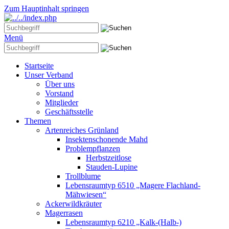
Zum Hauptinhalt springen
Menü
Startseite
Unser Verband
Über uns
Vorstand
Mitglieder
Geschäftsstelle
Themen
Artenreiches Grünland
Insektenschonende Mahd
Problempflanzen
Herbstzeitlose
Stauden-Lupine
Trollblume
Lebensraumtyp 6510 „Magere Flachland-
Mähwiesen“
Ackerwildkräuter
Magerrasen
Lebensraumtyp 6210 „Kalk-(Halb-)