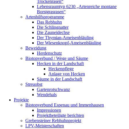
Trockenrasen“
Lebensraumtyp 6230 „Artenreiche montane
Borstgrasrasen“
Artenhilfsprogramme
Das Rebhuhn
Die Schlingnatter
Die Zauneidechse
Der Thymian-Ameisenbläuling
Der Wiesenknopf-Ameisenbläuling
Beweidung
Herdenschutz
Biotopverbund / Wege und Säume
Hecken in der Landschaft
Heckenpflege
Anlage von Hecken
Säume in der Landschaft
Streuobst
Gartenrotschwanz
Wendehals
Projekte
Biotopverbund Espenau und Immenhausen
Impressionen
Projektbeteiligte berichten
Grebensteiner Rebhuhnprojekt
LPV-Meisterschaften