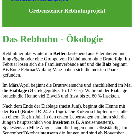
Grebensteiner Rebhuhnprojekt
Das Rebhuhn - Ökologie
Rebhühner überwintern in
Ketten
bestehend aus Elterntieren und
Jungvögeln oder eine Gruppe von Rebhühnern ohne Bruterfolg. Im
Februar lösen sich die Familienverbände auf und die
Balz
beginnt.
Bis Ende Februar/Anfang März haben sich die meisten Paare
gefunden.
Im März/April beginnt die Brutreviersuche und anschließend im Mai
die
Eiablage
(Ø Gelegegröße: 16-17 Eier). Während der Eiablage
braucht die Henne viel Eiweiß und frisst bis zu 60 % Insekten.
Nach dem Ende der Eiablage (meist Juni), beginnt die Henne mit
der
Brut
(Brutzeit Ø 24-25 Tage). Die Küken schlüpfen meist alle
an einem Tag im Juli. In den ersten Lebenstagen ernähren sich die
Jungen hauptsächlich von
Insekten
(z.B. Ameisennestern).
Spätestens ab Mitte August sind die Jungen dann selbstständig. Im
September/Oktober
mausern
die Jungen und sind ab November