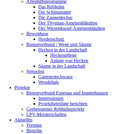
Artenhilfsprogramme
Das Rebhuhn
Die Schlingnatter
Die Zauneidechse
Der Thymian-Ameisenbläuling
Der Wiesenknopf-Ameisenbläuling
Beweidung
Herdenschutz
Biotopverbund / Wege und Säume
Hecken in der Landschaft
Heckenpflege
Anlage von Hecken
Säume in der Landschaft
Streuobst
Gartenrotschwanz
Wendehals
Projekte
Biotopverbund Espenau und Immenhausen
Impressionen
Projektbeteiligte berichten
Grebensteiner Rebhuhnprojekt
LPV-Meisterschaften
Aktuelles
Termine
Berichte