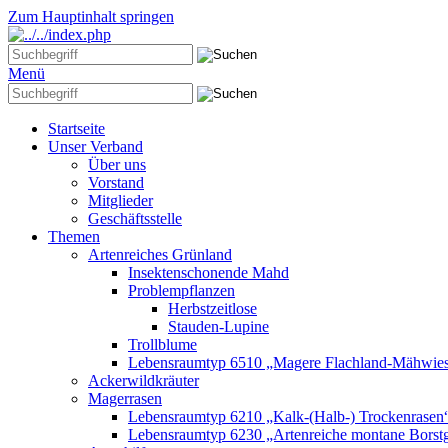
Zum Hauptinhalt springen
Menü
Startseite
Unser Verband
Über uns
Vorstand
Mitglieder
Geschäftsstelle
Themen
Artenreiches Grünland
Insektenschonende Mahd
Problempflanzen
Herbstzeitlose
Stauden-Lupine
Trollblume
Lebensraumtyp 6510 „Magere Flachland-Mähwie
Ackerwildkräuter
Magerrasen
Lebensraumtyp 6210 „Kalk-(Halb-) Trockenrasen
Lebensraumtyp 6230 „Artenreiche montane Borstg