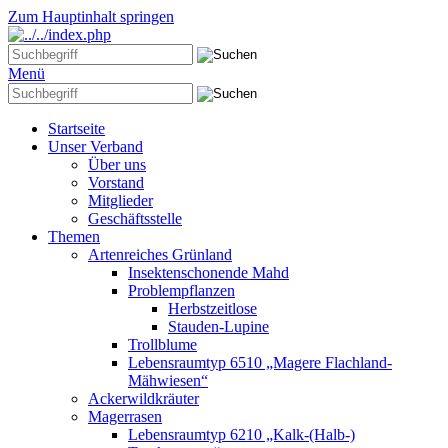
Zum Hauptinhalt springen
Menü
Startseite
Unser Verband
Über uns
Vorstand
Mitglieder
Geschäftsstelle
Themen
Artenreiches Grünland
Insektenschonende Mahd
Problempflanzen
Herbstzeitlose
Stauden-Lupine
Trollblume
Lebensraumtyp 6510 „Magere Flachland-
Mähwiesen“
Ackerwildkräuter
Magerrasen
Lebensraumtyp 6210 „Kalk-(Halb-)