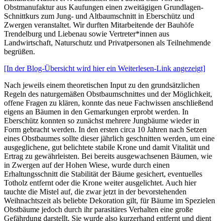
Obstmanufaktur aus Kaufungen einen zweitägigen Grundlagen-
Schnittkurs zum Jung- und Altbaumschnitt in Eberschütz und
Zwergen veranstaltet. Wir durften Mitarbeitende der Bauhöfe
Trendelburg und Liebenau sowie Vertreter*innen aus
Landwirtschaft, Naturschutz und Privatpersonen als Teilnehmende
begrüßen.
[In der Blog-Übersicht wird hier ein Weiterlesen-Link angezeigt]
Nach jeweils einem theoretischen Input zu den grundsätzlichen
Regeln des naturgemäßen Obstbaumschnittes und der Möglichkeit,
offene Fragen zu klären, konnte das neue Fachwissen anschließend
eigens an Bäumen in den Gemarkungen erprobt werden. In
Eberschütz konnten so zunächst mehrere Jungbäume wieder in
Form gebracht werden. In den ersten circa 10 Jahren nach Setzen
eines Obstbaumes sollte dieser jährlich geschnitten werden, um eine
ausgeglichene, gut belichtete stabile Krone und damit Vitalität und
Ertrag zu gewährleisten. Bei bereits ausgewachsenen Bäumen, wie
in Zwergen auf der Hohen Wiese, wurde durch einen
Erhaltungsschnitt die Stabilität der Bäume gesichert, eventuelles
Totholz entfernt oder die Krone weiter ausgelichtet. Auch hier
tauchte die Mistel auf, die zwar jetzt in der bevorstehenden
Weihnachtszeit als beliebte Dekoration gilt, für Bäume im Spezielen
Obstbäume jedoch durch ihr parasitäres Verhalten eine große
Gefährdung darstellt. Sie wurde also kurzerhand entfernt und dient