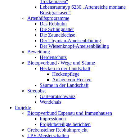
Trockenrasen“
Lebensraumtyp 6230 „Artenreiche montane
Borstgrasrasen“
Artenhilfsprogramme
Das Rebhuhn
Die Schlingnatter
Die Zauneidechse
Der Thymian-Ameisenbläuling
Der Wiesenknopf-Ameisenbläuling
Beweidung
Herdenschutz
Biotopverbund / Wege und Säume
Hecken in der Landschaft
Heckenpflege
Anlage von Hecken
Säume in der Landschaft
Streuobst
Gartenrotschwanz
Wendehals
Projekte
Biotopverbund Espenau und Immenhausen
Impressionen
Projektbeteiligte berichten
Grebensteiner Rebhuhnprojekt
LPV-Meisterschaften