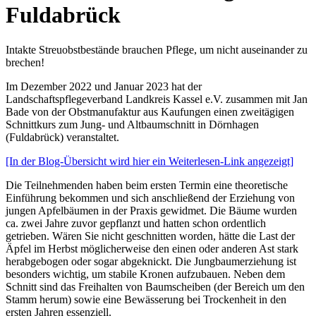
Fuldabrück
Intakte Streuobstbestände brauchen Pflege, um nicht auseinander zu
brechen!
Im Dezember 2022 und Januar 2023 hat der
Landschaftspflegeverband Landkreis Kassel e.V. zusammen mit Jan
Bade von der Obstmanufaktur aus Kaufungen einen zweitägigen
Schnittkurs zum Jung- und Altbaumschnitt in Dörnhagen
(Fuldabrück) veranstaltet.
[In der Blog-Übersicht wird hier ein Weiterlesen-Link angezeigt]
Die Teilnehmenden haben beim ersten Termin eine theoretische
Einführung bekommen und sich anschließend der Erziehung von
jungen Apfelbäumen in der Praxis gewidmet. Die Bäume wurden
ca. zwei Jahre zuvor gepflanzt und hatten schon ordentlich
getrieben. Wären Sie nicht geschnitten worden, hätte die Last der
Äpfel im Herbst möglicherweise den einen oder anderen Ast stark
herabgebogen oder sogar abgeknickt. Die Jungbaumerziehung ist
besonders wichtig, um stabile Kronen aufzubauen. Neben dem
Schnitt sind das Freihalten von Baumscheiben (der Bereich um den
Stamm herum) sowie eine Bewässerung bei Trockenheit in den
ersten Jahren essenziell.