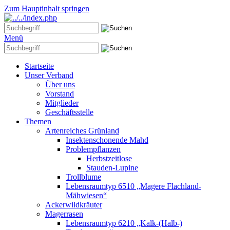
Zum Hauptinhalt springen
Menü
Startseite
Unser Verband
Über uns
Vorstand
Mitglieder
Geschäftsstelle
Themen
Artenreiches Grünland
Insektenschonende Mahd
Problempflanzen
Herbstzeitlose
Stauden-Lupine
Trollblume
Lebensraumtyp 6510 „Magere Flachland-
Mähwiesen“
Ackerwildkräuter
Magerrasen
Lebensraumtyp 6210 „Kalk-(Halb-)