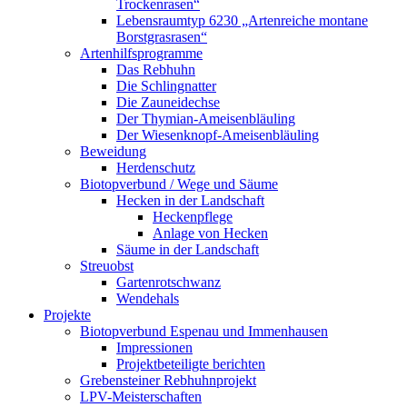
Trockenrasen“
Lebensraumtyp 6230 „Artenreiche montane
Borstgrasrasen“
Artenhilfsprogramme
Das Rebhuhn
Die Schlingnatter
Die Zauneidechse
Der Thymian-Ameisenbläuling
Der Wiesenknopf-Ameisenbläuling
Beweidung
Herdenschutz
Biotopverbund / Wege und Säume
Hecken in der Landschaft
Heckenpflege
Anlage von Hecken
Säume in der Landschaft
Streuobst
Gartenrotschwanz
Wendehals
Projekte
Biotopverbund Espenau und Immenhausen
Impressionen
Projektbeteiligte berichten
Grebensteiner Rebhuhnprojekt
LPV-Meisterschaften