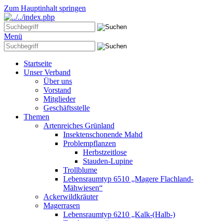
Zum Hauptinhalt springen
Menü
Startseite
Unser Verband
Über uns
Vorstand
Mitglieder
Geschäftsstelle
Themen
Artenreiches Grünland
Insektenschonende Mahd
Problempflanzen
Herbstzeitlose
Stauden-Lupine
Trollblume
Lebensraumtyp 6510 „Magere Flachland-
Mähwiesen“
Ackerwildkräuter
Magerrasen
Lebensraumtyp 6210 „Kalk-(Halb-)