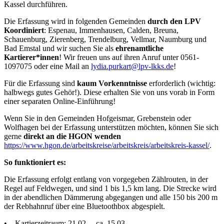
Kassel durchführen.
Die Erfassung wird in folgenden Gemeinden
durch den LPV
Koordiniert
: Espenau, Immenhausen, Calden, Breuna,
Schauenburg, Zierenberg, Trendelburg, Vellmar, Naumburg und
Bad Emstal und wir suchen Sie als
ehrenamtliche
Kartierer*innen
! Wir freuen uns auf ihren Anruf unter 0561-
1097075 oder eine Mail an
lydia.purkart@lpv-lkks.de
!
Für die Erfassung sind
kaum Vorkenntnisse
erforderlich (wichtig:
halbwegs gutes Gehör!). Diese erhalten Sie von uns vorab in Form
einer separaten Online-Einführung!
Wenn Sie in den Gemeinden Hofgeismar, Grebenstein oder
Wolfhagen bei der Erfassung unterstützen möchten, können Sie sich
gerne
direkt an die HGON wenden
https://www.hgon.de/arbeitskreise/arbeitskreis/arbeitskreis-kassel/
.
So funktioniert es:
Die Erfassung erfolgt entlang von vorgegeben Zählrouten, in der
Regel auf Feldwegen, und sind 1 bis 1,5 km lang. Die Strecke wird
in der abendlichen Dämmerung abgegangen und alle 150 bis 200 m
der Rebhahnruf über eine Bluetoothbox abgespielt.
• Kartierzeitraum: 21.02. – ca. 15.03.