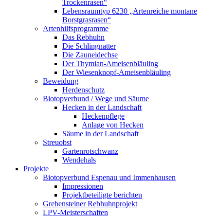
Trockenrasen“
Lebensraumtyp 6230 „Artenreiche montane
Borstgrasrasen“
Artenhilfsprogramme
Das Rebhuhn
Die Schlingnatter
Die Zauneidechse
Der Thymian-Ameisenbläuling
Der Wiesenknopf-Ameisenbläuling
Beweidung
Herdenschutz
Biotopverbund / Wege und Säume
Hecken in der Landschaft
Heckenpflege
Anlage von Hecken
Säume in der Landschaft
Streuobst
Gartenrotschwanz
Wendehals
Projekte
Biotopverbund Espenau und Immenhausen
Impressionen
Projektbeteiligte berichten
Grebensteiner Rebhuhnprojekt
LPV-Meisterschaften