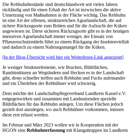
Die Rebhuhnbestände sind deutschlandweit seit vielen Jahren
rückläufig und für einen Erhalt der Art ist inzwischen die aktive
Umsetzung von Maßnahmen in der Fläche wichtig. Das Rebhuhn
ist eine Art der offenen, strukturreichen Agrarlandschaft, die auf
sichere Rückzugsorte zum Brüten und für die Aufzucht der Küken
angewiesen ist. Diese sicheren Rückzugsorte gibt es in der heutigen
intensiven Agrarlandschaft immer weniger, der Einsatz von
Pflanzenschutzmitteln führt zu einem Rückgang der Insektenvielfalt
und dadurch zu einem Nahrungsmangel für die Küken.
[In der Blog-Übersicht wird hier ein Weiterlesen-Link angezeigt]
Je weniger Strukturelemente, wie Brachen, Blühflächen,
Randstrukturen an Wegrändern und Hecken es in der Landschaft
gibt, desto schneller treffen auch Rebhuhn und Fuchs aufeinander
und ein Überleben der Rebhühner wird schwierig.
Dem möchte der Landschaftspflegeverband Landkreis Kassel e.V.
entgegenwirken und zusammen mit Landnutzenden spezielle
Blühflächen für das Rebhuhn anlegen. Um diese Flächen jedoch
gezielt dort anzulegen, wo auch Rebhühner vorkommen, müssen
diese erst erfasst werden.
Im Februar und März 2023 wollen wir in Kooperation mit der
HGON eine
Rebhuhnerfassung
mit Klangattrappen im Landkreis