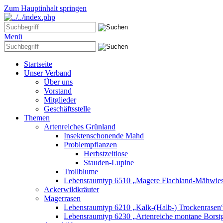
Zum Hauptinhalt springen
Menü
Startseite
Unser Verband
Über uns
Vorstand
Mitglieder
Geschäftsstelle
Themen
Artenreiches Grünland
Insektenschonende Mahd
Problempflanzen
Herbstzeitlose
Stauden-Lupine
Trollblume
Lebensraumtyp 6510 „Magere Flachland-Mähwie
Ackerwildkräuter
Magerrasen
Lebensraumtyp 6210 „Kalk-(Halb-) Trockenrasen
Lebensraumtyp 6230 „Artenreiche montane Borstg