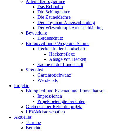
Artenhilfsprogramme
Das Rebhuhn
Die Schlingnatter
Die Zauneidechse
Der Thymian-Ameisenbläuling
Der Wiesenknopf-Ameisenbläuling
Beweidung
Herdenschutz
Biotopverbund / Wege und Säume
Hecken in der Landschaft
Heckenpflege
Anlage von Hecken
Säume in der Landschaft
Streuobst
Gartenrotschwanz
Wendehals
Projekte
Biotopverbund Espenau und Immenhausen
Impressionen
Projektbeteiligte berichten
Grebensteiner Rebhuhnprojekt
LPV-Meisterschaften
Aktuelles
Termine
Berichte